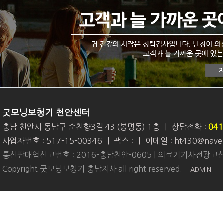
굿모닝보청기 천안센터
충남 천안시 동남구 순천향3길 43 (봉명동) 1층
|
상담전화 :
041
사업자번호 : 517-15-00346
|
팩스 :
|
이메일 : ht430@nave
통신판매업신고번호 : 2016-충남천안-0605 | 의료기기사전광고심
Copyright 굿모닝보청기 충남지사 all right reserved.
ADMIN