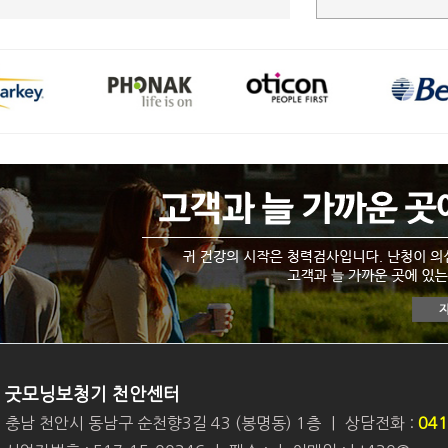
굿모닝보청기 천안센터
충남 천안시 동남구 순천향3길 43 (봉명동) 1층
|
상담전화 :
041