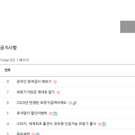
공지사항
Total 8건
1 페이지
번호
8
온라인 청력검사 해보기
7
보청기지원금 제대로 알기
6
2020년 변경된 보장구급여비제도
5
추석맞이 할인이벤트
4
스타키, 세계최초 충전식 귓속형 인공지능 보청기 출시
3
무료체험