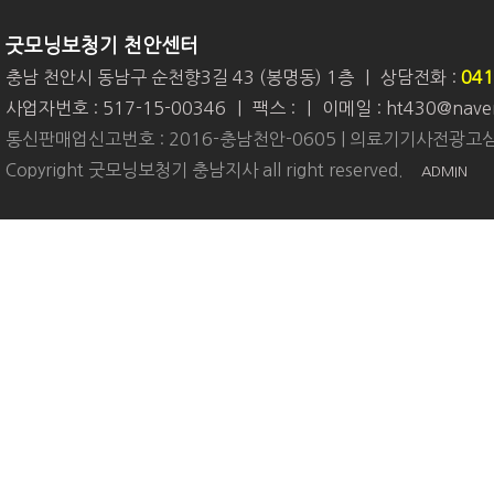
굿모닝보청기 천안센터
충남 천안시 동남구 순천향3길 43 (봉명동) 1층
|
상담전화 :
041
사업자번호 : 517-15-00346
|
팩스 :
|
이메일 : ht430@nave
통신판매업신고번호 : 2016-충남천안-0605 | 의료기기사전광고심
Copyright 굿모닝보청기 충남지사 all right reserved.
ADMIN