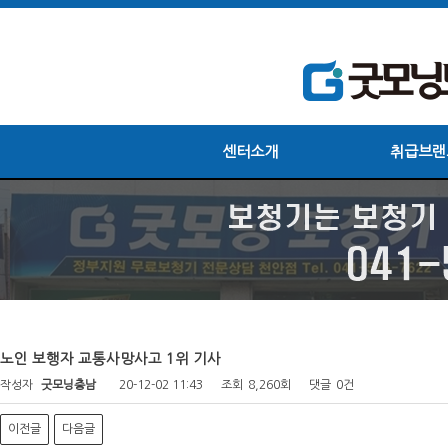
센터소개
취급브랜
노인 보행자 교통사망사고 1위 기사
작성자
굿모닝충남
20-12-02 11:43
조회
8,260회
댓글
0건
이전글
다음글