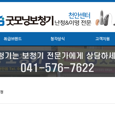
취급브랜드
청각상식
고객지원
선정