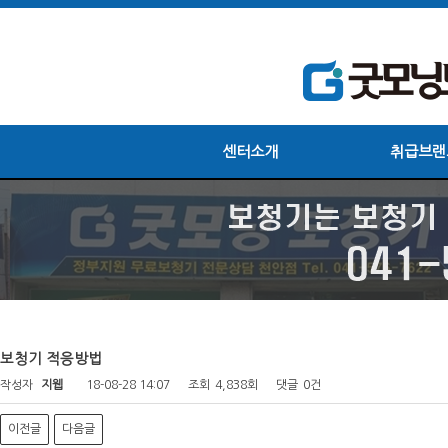
센터소개
취급브랜
보청기 적응방법
작성자
지웹
18-08-28 14:07
조회
4,838회
댓글
0건
이전글
다음글