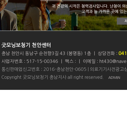
굿모닝보청기 천안센터
충남 천안시 동남구 순천향3길 43 (봉명동) 1층
|
상담전화 :
041
사업자번호 : 517-15-00346
|
팩스 :
|
이메일 : ht430@nave
통신판매업신고번호 : 2016-충남천안-0605 | 의료기기사전광고심
Copyright 굿모닝보청기 충남지사 all right reserved.
ADMIN