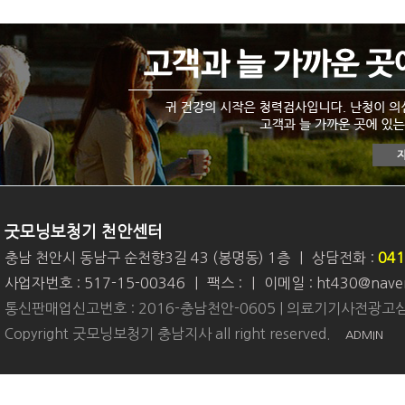
굿모닝보청기 천안센터
충남 천안시 동남구 순천향3길 43 (봉명동) 1층
|
상담전화 :
041
사업자번호 : 517-15-00346
|
팩스 :
|
이메일 : ht430@nave
통신판매업신고번호 : 2016-충남천안-0605 | 의료기기사전광고심
Copyright 굿모닝보청기 충남지사 all right reserved.
ADMIN