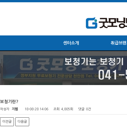
센터소개
취급브랜
보청기란?
작성자
지웹
18-08-28 14:06
조회
4,805회
댓글
0건
이전글
다음글