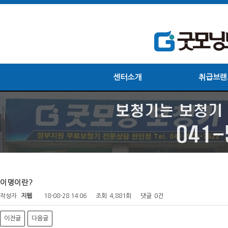
센터소개
취급브랜
이명이란?
작성자
지웹
18-08-28 14:06
조회
4,881회
댓글
0건
이전글
다음글