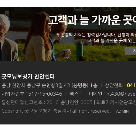
굿모닝보청기 천안센터
충남 천안시 동남구 순천향3길 43 (봉명동) 1층
|
상담전화 :
041
사업자번호 : 517-15-00346
|
팩스 :
|
이메일 : ht430@nave
통신판매업신고번호 : 2016-충남천안-0605 | 의료기기사전광고심
Copyright 굿모닝보청기 충남지사 all right reserved.
ADMIN