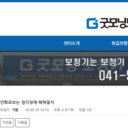
센터소개
취급브랜
만화로보는 청각장애 혜택절차
작성자
지웹
18-08-28 14:10
조회
4,971회
댓글
0건
이전글
다음글