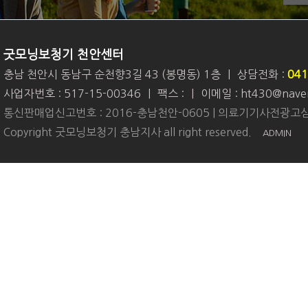
굿모닝보청기 천안센터
충남 천안시 동남구 순천향3길 43 (봉명동) 1층
|
상담전화 :
041
사업자번호 : 517-15-00346
|
팩스 :
|
이메일 : ht430@nave
통신판매업신고번호 : 2016-충남천안-0605 | 의료기기사전광고심
Copyright 굿모닝보청기 충남지사 all right reserved.
ADMIN