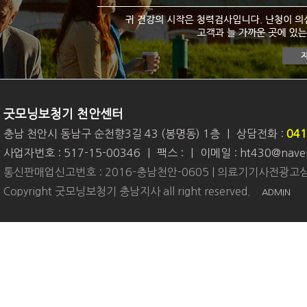
굿모닝보청기 천안센터
충남 천안시 동남구 순천향3길 43 (봉명동) 1층
|
상담전화 :
041
사업자번호 : 517-15-00346
|
팩스 :
|
이메일 : ht430@nave
통신판매업신고번호 : 2016-충남천안-0605 | 의료기기사전광고심
Copyright 굿모닝보청기 충남지사 all right reserved.
ADMIN