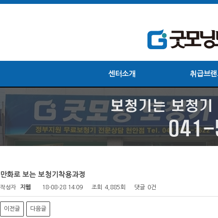
센터소개
취급브랜
만화로 보는 보청기착용과정
작성자
지웹
18-08-28 14:09
조회
4,885회
댓글
0건
이전글
다음글