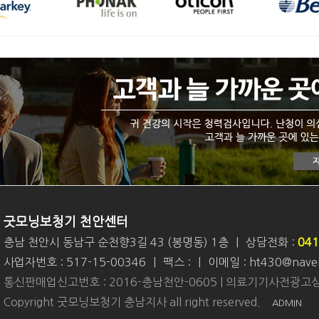
굿모닝보청기 천안센터
충남 천안시 동남구 순천향3길 43 (봉명동) 1층
|
상담전화 :
041
사업자번호 : 517-15-00346
|
팩스 :
|
이메일 : ht430@nave
통신판매업신고번호 : 2016-충남천안-0605 | 의료기기사전광고심
Copyright 굿모닝보청기 충남지사 all right reserved.
ADMIN