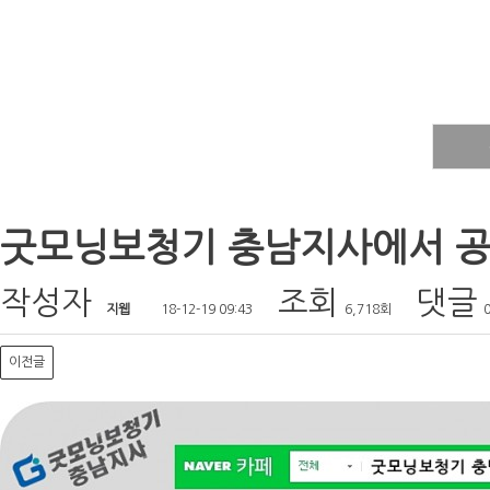
굿모닝보청기 충남지사에서 공
작성자
조회
댓글
지웹
18-12-19 09:43
6,718회
이전글