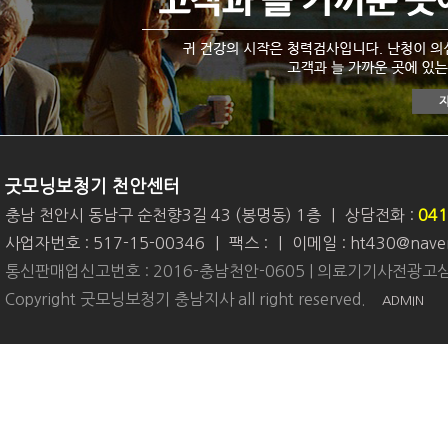
굿모닝보청기 천안센터
충남 천안시 동남구 순천향3길 43 (봉명동) 1층
|
상담전화 :
041
사업자번호 : 517-15-00346
|
팩스 :
|
이메일 : ht430@nave
통신판매업신고번호 : 2016-충남천안-0605 | 의료기기사전광고심
Copyright 굿모닝보청기 충남지사 all right reserved.
ADMIN